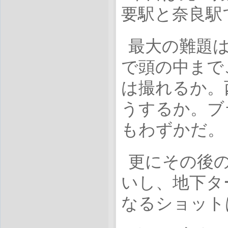
要駅と奈良駅
最大の難題
で頭の中まで
は撮れるか。
うするか。ブ
もわずかだ。
更にその後
いし、地下タ
なるショット