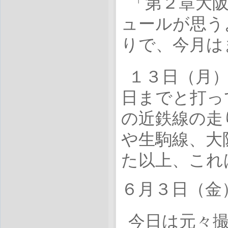
「第２章大
ュールが思う
りで、今月は
１３日（月
日までと打っ
の近鉄線の走
や生駒線、大
た以上、これ
６月３日（金
今日は元々