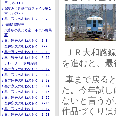
章（その１）
深読み！近鉄プロファイル第２
章（その２）
奥井宗夫のむねのおく 2-7
掲載新聞記事
大糸線の見える宿 ホテル白馬
荘
奥井宗夫のむねのおく 2-8
奥井宗夫のむねのおく 2-9
ＪＲ大和路
奥井宗夫のむねのおく 2-10
奥井宗夫のむねのおく 2-11
を進むと、最
ナレーター 羽川英樹
奥井宗夫のむねのおく 2-12
奥井宗夫のむねのおく 2-12
車まで戻る
奥井宗夫のむねのおく 2-13
奥井宗夫のむねのおく 2-14
た。今年試し
奥井宗夫のむねのおく 2-15
奥井宗夫のむねのおく 2-15
ないと言うが
奥井宗夫のむねのおく 2-16
作品づくりは
奥井宗夫のむねのおく 2-17
奥井宗夫のむねのおく 2-18