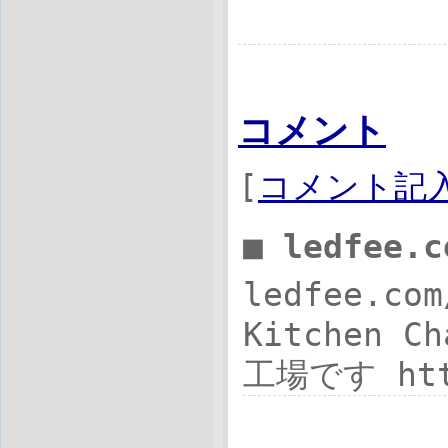
コメント
[
コメント記
■ ledfee.
ledfee.com
Kitchen C
工場です http