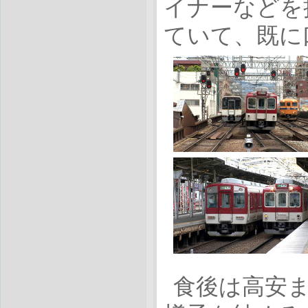
イナーなどを
ていて、既に
食後は高安