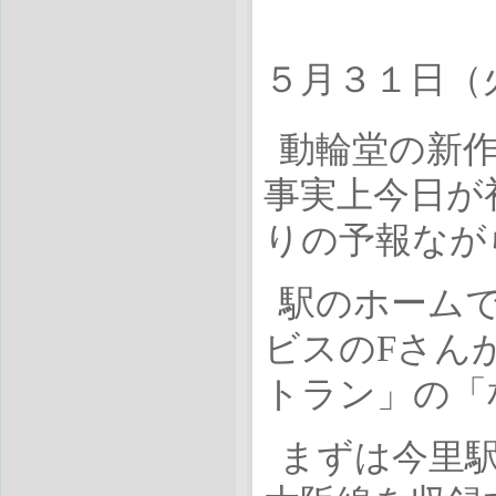
５月３１日（
動輪堂の新
事実上今日が
りの予報なが
駅のホーム
ビスの
さん
F
トラン」の「
まずは今里