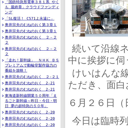
「国鉄特急形電車３８１系 やく
も 最終章」クラウドファンディ
ング
「SL復活！ C571よ永遠に」
奥井宗夫のむねのおく第３章１
奥井宗夫のむねのおく第３章１
奥井宗夫のむねのおく ２－２
２
続いて沿線
奥井宗夫のむねのおく ２－２
２
中に挨拶に伺
「走れ！新幹線」 ＮＨＫ ＢＳ
プレミアムで動輪堂製作協力の
けいはんな
番組を放映！
奥井宗夫のむねのおく ２-２１
ただき、面白
奥井宗夫のむねのおく 2-21
奥井宗夫のむねのおく 2-21
東海道新幹線開業５０周年「ま
６月２６日（
るごと新幹線～昨日・今日・明
日 夢の超特急の５０年」
奥井宗夫のむねのおく 2-20
今日は臨時
奥井宗夫のむねのおく 2-20
奥井宗夫のむねのおく 2-20