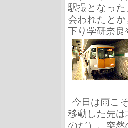
駅撮となった
会われたとか
下り学研奈良
今日は雨こ
移動した先は
のだ）。突然