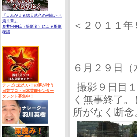
「よみがえる総天然色の列車たち
第２章」
＜２０１１年
奥井宗夫氏（撮影者）による撮影
秘話
６月２９日（
撮影９日目
テレビに出たい！の夢が叶う
日芸プロ・日本芸能センター
タレント募集中！
く無事終了。
所がなく断念