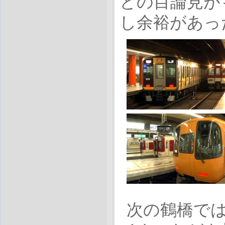
との目論見が
し余裕があっ
次の鶴橋で