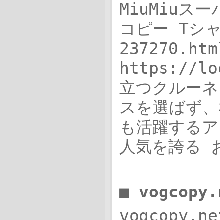
MiuMiuス
コピー Tシャ
237270.
https:/
立つクルーネ
スを選ばず、
も活躍するアイテ
人気を誇る 
■ vogcopy
vogcopy.n