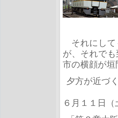
それにしても
が、それでも
市の横顔が垣
夕方が近づ
６月１１日（