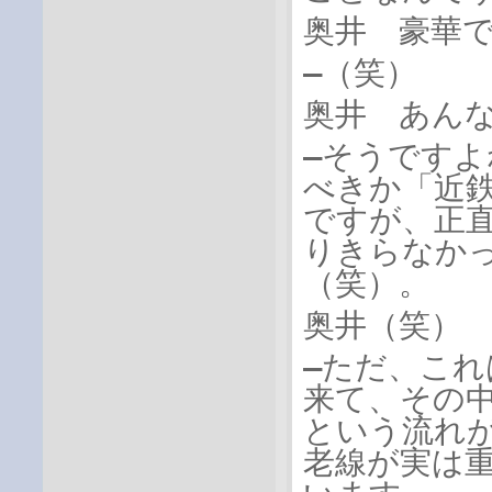
奥井 豪華
―（笑）
奥井 あん
―そうですよ
べきか「近
ですが、正
りきらなか
（笑）。
奥井（笑）
―ただ、こ
来て、その
という流れ
老線が実は