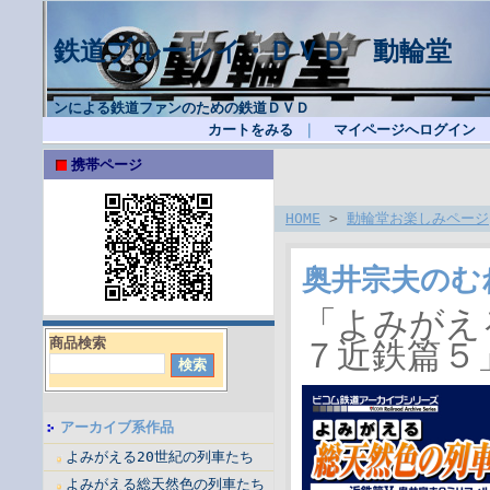
鉄道ブルーレイ・ＤＶＤ 動輪堂
鉄
ンによる鉄道ファンのための鉄道ＤＶＤ
カートをみる
｜
マイページへログイン
携帯ページ
HOME
>
動輪堂お楽しみページ
奥井宗夫のむね
「よみがえ
商品検索
７近鉄篇５
アーカイブ系作品
よみがえる20世紀の列車たち
よみがえる総天然色の列車たち