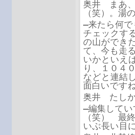
奥井 まあ
（笑）。湯
―来たら何
チェックす
の山ができ
て、今も走
いかといえ
り、１０４
などと連結
面白いです
奥井 たし
―編集して
（笑） 最
いぶ長い目