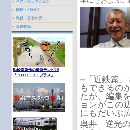
本にもおよぶ。
ベストセレクション
国鉄・JR作品
私鉄・公営作品
近鉄作品
動輪堂製作の最新テレビCM
「コロバニィ・プラス」
―「近鉄篇
もできるの
たが、編集
ョンがこの
にもだいぶ
奥井 逆光