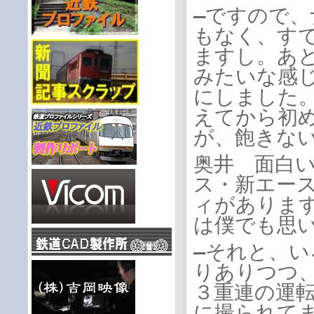
―ですので
もなく、すで
ますし。あ
みたいな感
にしました
えてから初
が、飽きな
奥井 面白
ス・新エー
ィがありま
は僕でも思
―それと、
りありつつ
３重連の運
に撮られて