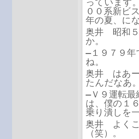
っています
００系新ビ
年の夏、に
奥井 昭和
か。
―１９７９
ね。
奥井 はあ
たんだなあ
―Ｖ９運転
は、僕の１
乗り潰しを
奥井 よく
（笑）。