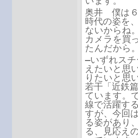
います。
奥井 僕は
時代の姿を
ないからね
カメラを買
たんだから
―いずれス
えたいと思
りたいと思
若干「近鉄篇
ています。
線で活躍す
すが、今回
る姿があり
る、見応え