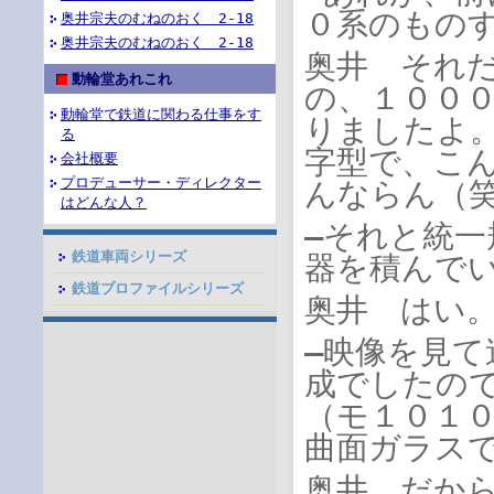
０系のものす
奥井宗夫のむねのおく 2-18
奥井宗夫のむねのおく 2-18
奥井 それ
動輪堂あれこれ
の、１００
動輪堂で鉄道に関わる仕事をす
りましたよ
る
字型で、こ
会社概要
プロデューサー・ディレクター
んならん（
はどんな人？
―それと統
鉄道車両シリーズ
器を積んでい
鉄道プロファイルシリーズ
奥井 はい
―映像を見
成でしたの
（モ１０１
曲面ガラス
奥井 だか