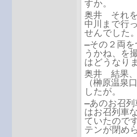
すか。
奥井 それ
中川まで行
せんでした
―その２両
うかね、を撮
はどうなり
奥井 結果
（榊原温泉
したが。
―あのお召
はお召列車
ていたので
テンが閉め