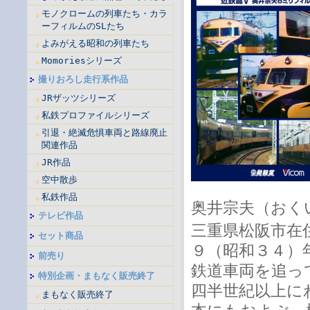
モノクロームの列車たち・カラ
ーフィルムのSLたち
よみがえる昭和の列車たち
Momoriesシリーズ
撮りおろし走行系作品
JRザッツシリーズ
私鉄プロファイルシリーズ
引退・絶滅危惧車両と路線廃止
関連作品
JR作品
空中散歩
私鉄作品
奥井宗夫（おく
テレビ作品
三重県松阪市在
セット商品
９（昭和３４）
前売り
鉄道車両を追っ
特別企画・まもなく販売終了
四半世紀以上に
まもなく販売終了