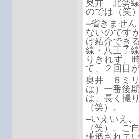
奥井 北勢
のでは（笑
―省きませ
ないのですか
け紹介でき
線・八王子
りきれず、
て、２回目
奥井 ８ミ
は）一番後
は、長く撮
（笑）。
―いえいえ
（笑）。ご
謙遜されて