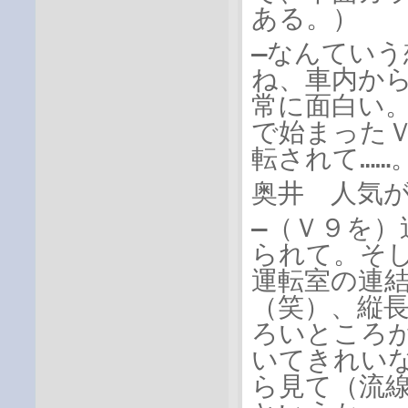
ある。）
―なんてい
ね、車内か
常に面白い
で始まった
転されて……
奥井 人気
―（Ｖ９を
られて。そ
運転室の連
（笑）、縦
ろいところ
いてきれい
ら見て（流