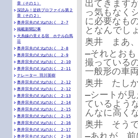
出てきます
章（その１）
っ気もなく
深読み！近鉄プロファイル第２
章（その２）
に必要なも
奥井宗夫のむねのおく 2-7
となんでし
掲載新聞記事
大糸線の見える宿 ホテル白馬
奥井 まあ
荘
奥井宗夫のむねのおく 2-8
―それとお
奥井宗夫のむねのおく 2-9
撮っている
奥井宗夫のむねのおく 2-10
奥井宗夫のむねのおく 2-11
一般形の車
ナレーター 羽川英樹
奥井 たし
奥井宗夫のむねのおく 2-12
奥井宗夫のむねのおく 2-12
―シートが
奥井宗夫のむねのおく 2-13
ているよう
奥井宗夫のむねのおく 2-14
奥井宗夫のむねのおく 2-15
んなに高く
奥井宗夫のむねのおく 2-15
奥井 そう
奥井宗夫のむねのおく 2-16
奥井宗夫のむねのおく 2-17
―あれが、前
奥井宗夫のむねのおく 2-18