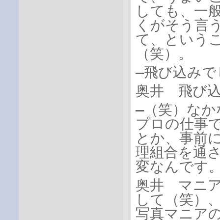
しても、一
くがそう言
て、という
（笑）。
―飛び込みで
奥井 飛び
―（笑）な
プロの仕事
とか、事前
理組合を通
変なんです
奥井 マニ
して（笑）
写真マニア