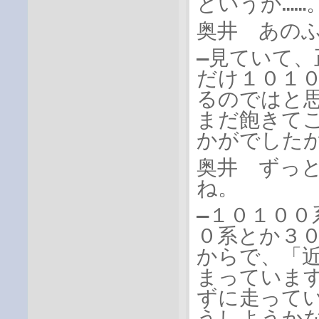
というか……
奥井 あの
―見ていて
だけ１０１
るのではと
まだ飽きて
かがでした
奥井 ずっ
ね。
―１０１０
０系とか３
からで、「
まっていま
ずに走って
うしようか