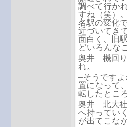
調べて行か
すね（笑）
名駅の変化
近づいてき
面白く、旧
どいろんな
奥井 機回
れ。
―そうです
置になって
転したとこ
奥井 北大
へ持ってい
が出てこな