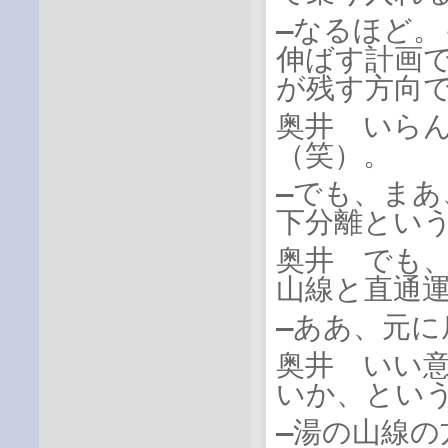
―なるほど
伸ばす計画
が残す方向で
奥井 いら
（笑）。
―でも、ま
下分離とい
奥井 でも
山線と直通
―ああ、元
奥井 いい
いか、とい
―湯の山線