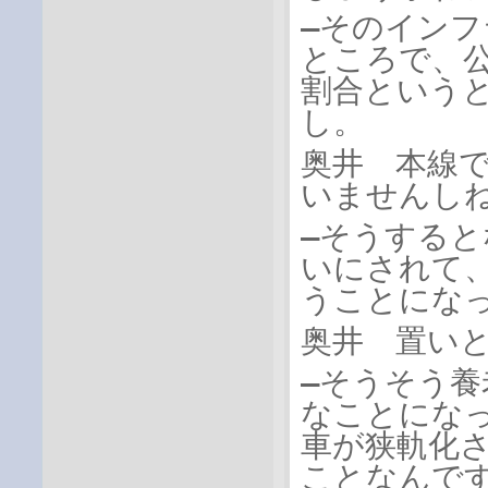
―そのイン
ところで、
割合という
し。
奥井 本線
いませんし
―そうする
いにされて
うことになっ
奥井 置い
―そうそう
なことにな
車が狭軌化
ことなんです