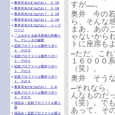
すが……。
奥井宗夫のむねのおく 2-19
奥井宗夫のむねのおく 2-19
奥井 今の
奥井宗夫のむねのおく 2-19
ら、そんな
奥井宗夫のむねのおく 2-19
奥井宗夫のむねのおく トップ
まあ、あの
ページ
ゃないから
「よみがえる総天然色の列車た
ち」テレシネの秘密
トに座席も
近鉄プロファイル製作リポー
ト その２
―ただ、こ
近鉄プロファイル製作リポー
１６０００
ト その１
（笑）。
近鉄プロファイル製作リポー
ト その３
奥井 そう
近鉄プロファイル製作リポー
ト その４
―それなら
奥井宗夫のむねのおく 2-6
近鉄プロファイル製作リポー
んなものだ
ト その５
（笑）。で
深読み！近鉄プロファイル第１
章
あって、そ
深読み！近鉄プロファイル第２