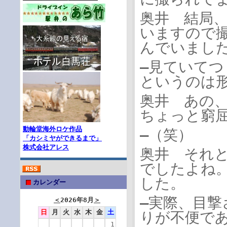
奥井 結局
いますので
んでいまし
―見ていて
というのは
奥井 あの
ちょっと窮
動輪堂海外ロケ作品
―（笑）
「カシミヤができるまで」
株式会社アレス
奥井 それ
でしたよね
した。
カレンダー
―実際、目
＜
2026年8月
＞
日
月
火
水
木
金
土
りが不便で
1