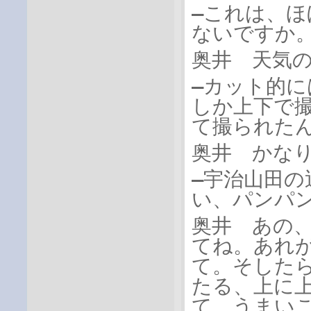
―これは、
ないですか
奥井 天気
―カット的
しか上下で
て撮られた
奥井 かな
―宇治山田
い、パンパン
奥井 あの
てね。あれ
て。そした
たる、上に
て、うまい