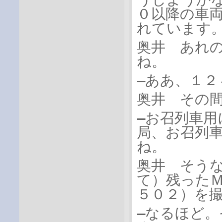
０以降の車
れています
奥井 あれ
ね。
―ああ、１
奥井 その
―お召列車
局、お召列
ね。
奥井 そう
て）残った
５０２）を
―なるほど