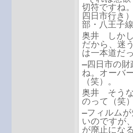
切符ですね
四日市行き
部・八王子
奥井 しか
だから、迷
は一本道だ
―四日市の
ね。オーバ
（笑）。
奥井 そう
のって（笑
―フィルム
いのですが
が廃止にな