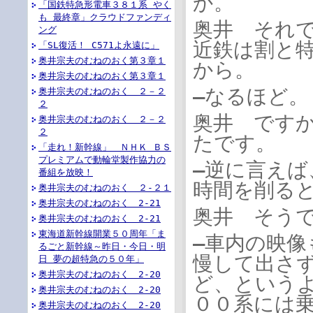
か。
「国鉄特急形電車３８１系 やく
も 最終章」クラウドファンディ
奥井 それ
ング
近鉄は割と
「SL復活！ C571よ永遠に」
奥井宗夫のむねのおく第３章１
から。
奥井宗夫のむねのおく第３章１
―なるほど。
奥井宗夫のむねのおく ２－２
２
奥井 です
奥井宗夫のむねのおく ２－２
２
たです。
「走れ！新幹線」 ＮＨＫ ＢＳ
プレミアムで動輪堂製作協力の
―逆に言え
番組を放映！
時間を削る
奥井宗夫のむねのおく ２-２１
奥井宗夫のむねのおく 2-21
奥井 そう
奥井宗夫のむねのおく 2-21
東海道新幹線開業５０周年「ま
―車内の映
るごと新幹線～昨日・今日・明
慢して出さず
日 夢の超特急の５０年」
奥井宗夫のむねのおく 2-20
ど、という
奥井宗夫のむねのおく 2-20
００系には
奥井宗夫のむねのおく 2-20