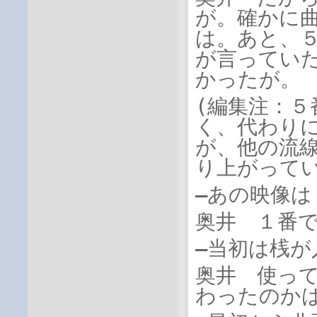
が。確かに
は。あと、
が言ってい
かったが。
(
編集注：５
く、代わり
が、他の流
り上がって
―あの映像は
奥井 １番
―当初は桟が
奥井 使っ
わったのか