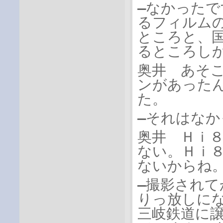
―なかった
るフィルム
ところと、
るところし
奥井 あそ
ンがあった
た。
―それはな
奥井 Ｈｉ
ない。Ｈｉ
ないからね
―撮影され
りっ放しに
三岐鉄道に