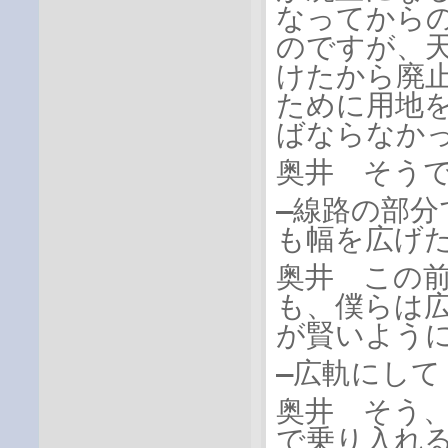
なってから
のですが、
けたから廃
ために用地
ばならなか
奥井 そう
―線路の部
も幅を広げ
奥井 この
も、僕らは
が賢いよう
―広軌にして
奥井 そう
で乗り入れ