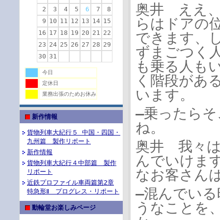
奥井 ええ
2
3
4
5
6
7
8
らはドアの
9
10
11
12
13
14
15
16
17
18
19
20
21
22
できます、
23
24
25
26
27
28
29
ずまごつく
30
31
も乗る人も
今日
く階段があ
定休日
います。
業務出張のためお休み
―乗ったら
新作情報
ね。
貨物列車大紀行５ 中国・四国・
九州篇 製作リポート
奥井 我々
新作情報
んでいけま
貨物列車大紀行４中部篇 製作
なお客さん
リポート
近鉄プロファイル車両篇第2章
―混んでい
特急形Ⅱ プログレス・リポート
うなことを
動輪堂お楽しみページ