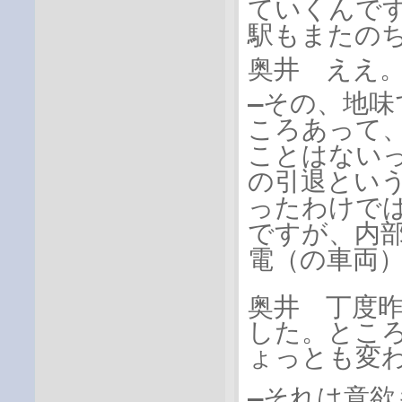
ていくんで
駅もまたの
奥井 ええ
―その、地
ころあって
ことはない
の引退とい
ったわけで
ですが、内
電（の車両
奥井 丁度
した。とこ
ょっとも変
―それは意