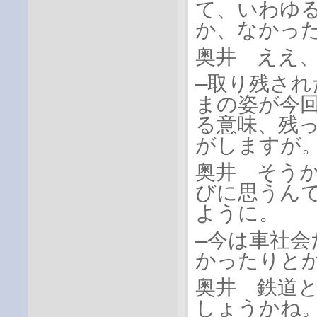
て、いわゆ
か、なかっ
奥井 ええ
―取り残さ
まの姿が今
る意味、残
がしますが
奥井 そう
びに思うん
ように。
―今は車社
かったりと
奥井 鉄道
しょうかね