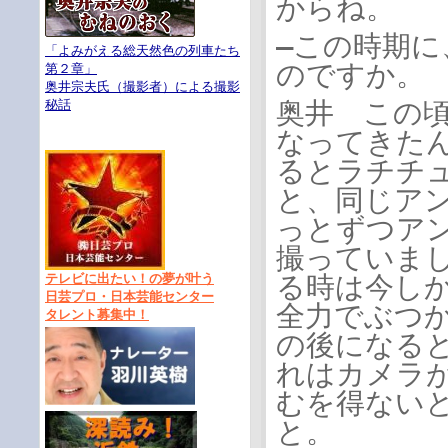
からね。
―この時期
「よみがえる総天然色の列車たち
のですか。
第２章」
奥井宗夫氏（撮影者）による撮影
秘話
奥井 この
なってきた
るとラチチ
と、同じア
っとずつア
撮っていま
テレビに出たい！の夢が叶う
る時は今し
日芸プロ・日本芸能センター
全力でぶつ
タレント募集中！
の後になる
れはカメラ
むを得ない
と。