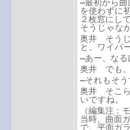
―最初から
を使わずに
２枚窓にし
そうじゃな
奥井 そう
と、ワイパ
―あー、なる
奥井 でも
―それもそう
奥井 そこ
いですね。
（編集注：
当時、曲面
で、平面ガ